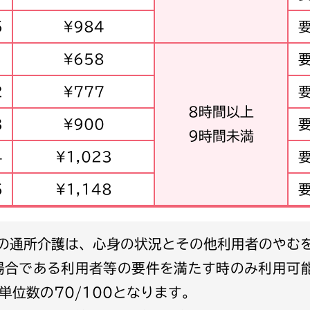
5
¥984
1
¥658
2
¥777
8時間以上
3
¥900
9時間未満
4
¥1,023
5
¥1,148
場合である利用者等の要件を満たす時のみ利用可
単位数の70/100となります。