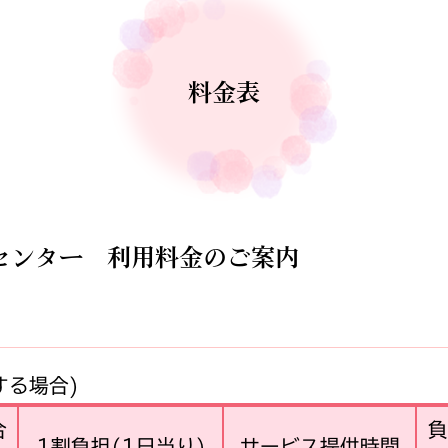
料金表
センター 利用料金のご案内
する場合)
合
負
1割負担(1日当り)
サービス提供時間