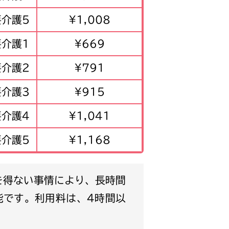
要介護5
¥1,008
要介護1
¥669
要介護2
¥791
要介護3
¥915
要介護4
¥1,041
要介護5
¥1,168
能です。利用料は、4時間以