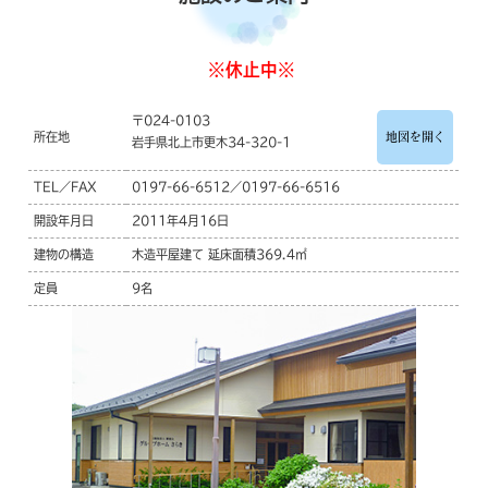
※休止中※
〒024-0103
所在地
地図を開く
岩手県北上市更木34-320-1
TEL／FAX
0197-66-6512／0197-66-6516
開設年月日
2011年4月16日
建物の構造
木造平屋建て 延床面積369.4㎡
定員
9名