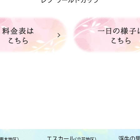
レク ワールドカップ
エスカール
浮牛の
(更木地区)
(立花地区)