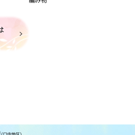
編み物
里
(口内地区)