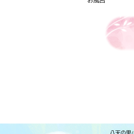
お風呂
八天の里